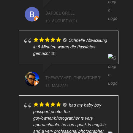
BÄRBEL GRÜLL
19. AUGUST 2021
Schnelle Abwicklung
in 5 Minuten waren die Passfotos
gemacht 👍🏻
THEWATCHER “THEWATCHER”
13. MAI 2024
had my baby boy
passport photo. the
guy/owner/photographer is very
approachable. he can speak in english
and a very professional photographer.