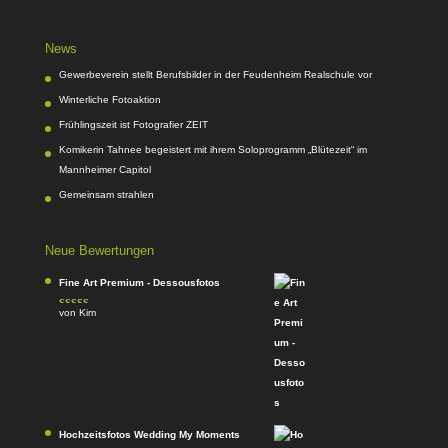
News
Gewerbeverein stellt Berufsbilder in der Feudenheim Realschule vor
Winterliche Fotoaktion
Frühlingszeit ist Fotografier ZEIT
Komikerin Tahnee begeistert mit ihrem Soloprogramm „Blütezeit“ im
Mannheimer Capitol
Gemeinsam strahlen
Neue Bewertungen
Fine Art Premium - Dessousfotos
von Kim
Bewertet
mit
4
von
5
Hochzeitsfotos Wedding My Moments