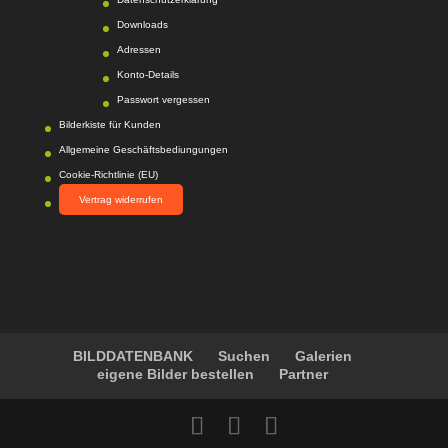
217
Photo-
Proßwitz
Bewertunge
Downloads
n auf
Adressen
werkenntdenBESTEN.
Konto-Details
de
Passwort vergessen
Bilderkiste für Kunden
Allgemeine Geschäftsbediungungen
Cookie-Richtlinie (EU)
Vertrag widerrufen
BILDDATENBANK
Suchen
Galerien
eigene Bilder bestellen
Partner