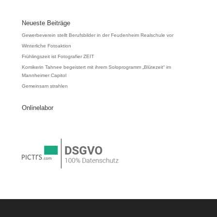
Neueste Beiträge
Gewerbeverein stellt Berufsbilder in der Feudenheim Realschule vor
Winterliche Fotoaktion
Frühlingszeit ist Fotografier ZEIT
Komikerin Tahnee begeistert mit ihrem Soloprogramm „Blütezeit“ im
Mannheimer Capitol
Gemeinsam strahlen
Onlinelabor