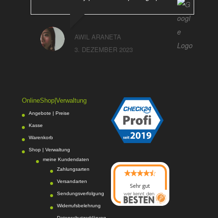
AWIL ARANETA
3. DEZEMBER 2023
OnlineShop|Verwaltung
Angebote | Preise
Kasse
Warenkorb
Shop | Verwaltung
meine Kundendaten
Zahlungsarten
Versandarten
Sehr gut
Sendungsverfolgung
08/2026
Photo-Proßwitz
hat
Widerrufsbelehrung
4.6
von
5
Sternen |
Datenschutzerklärung