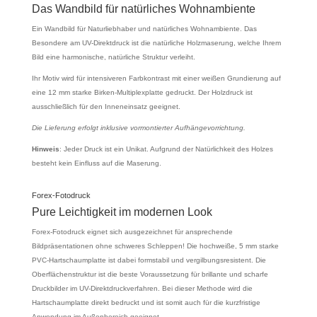
Das Wandbild für natürliches Wohnambiente
Ein Wandbild für Naturliebhaber und natürliches Wohnambiente. Das
Besondere am UV-Direktdruck ist die natürliche Holzmaserung, welche Ihrem
Bild eine harmonische, natürliche Struktur verleiht.
Ihr Motiv wird für intensiveren Farbkontrast mit einer weißen Grundierung auf
eine 12 mm starke Birken-Multiplexplatte gedruckt. Der Holzdruck ist
ausschließlich für den Inneneinsatz geeignet.
Die Lieferung erfolgt inklusive vormontierter Aufhängevorrichtung.
Hinweis
: Jeder Druck ist ein Unikat. Aufgrund der Natürlichkeit des Holzes
besteht kein Einfluss auf die Maserung.
Forex-Fotodruck
Pure Leichtigkeit im modernen Look
Forex-Fotodruck eignet sich ausgezeichnet für ansprechende
Bildpräsentationen ohne schweres Schleppen! Die hochweiße, 5 mm starke
PVC-Hartschaumplatte ist dabei formstabil und vergilbungsresistent. Die
Oberflächenstruktur ist die beste Voraussetzung für brillante und scharfe
Druckbilder im UV-Direktdruckverfahren. Bei dieser Methode wird die
Hartschaumplatte direkt bedruckt und ist somit auch für die kurzfristige
Anwendung im Außenbereich geeignet.