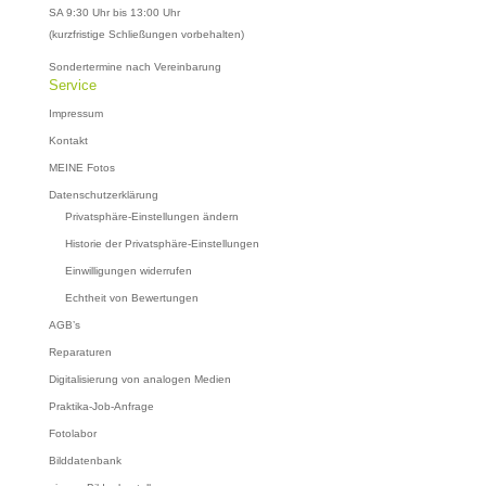
SA 9:30 Uhr bis 13:00 Uhr
(kurzfristige Schließungen vorbehalten)
Sondertermine nach Vereinbarung
Service
Impressum
Kontakt
MEINE Fotos
Datenschutzerklärung
Privatsphäre-Einstellungen ändern
Historie der Privatsphäre-Einstellungen
Einwilligungen widerrufen
Echtheit von Bewertungen
AGB’s
Reparaturen
Digitalisierung von analogen Medien
Praktika-Job-Anfrage
Fotolabor
Bilddatenbank