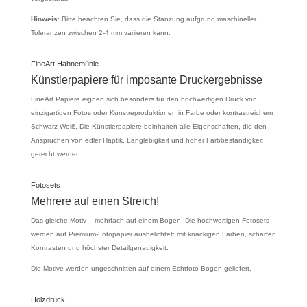
Hinweis
: Bitte beachten Sie, dass die Stanzung aufgrund maschineller
Toleranzen zwischen 2-4 mm variieren kann.
FineArt Hahnemühle
Künstlerpapiere für imposante Druckergebnisse
FineArt Papiere eignen sich besonders für den hochwertigen Druck von
einzigartigen Fotos oder Kunstreproduktionen in Farbe oder kontrastreichem
Schwarz-Weiß. Die Künstlerpapiere beinhalten alle Eigenschaften, die den
Ansprüchen von edler Haptik, Langlebigkeit und hoher Farbbeständigkeit
gerecht werden.
Fotosets
Mehrere auf einen Streich!
Das gleiche Motiv – mehrfach auf einem Bogen. Die hochwertigen Fotosets
werden auf Premium-Fotopapier ausbelichtet: mit knackigen Farben, scharfen
Kontrasten und höchster Detailgenauigkeit.
Die Motive werden ungeschnitten auf einem Echtfoto-Bogen geliefert.
Holzdruck