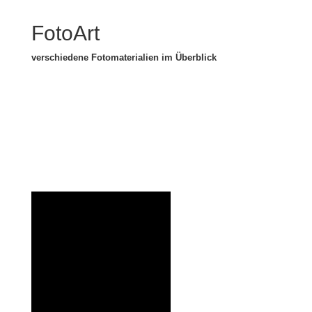
FotoArt
verschiedene Fotomaterialien im Überblick
eigene Bilder hier bestellen
unser Fachlabor für Ihre Fotos…