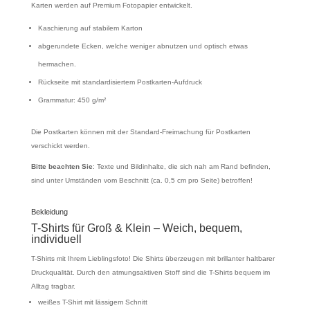
Karten werden auf Premium Fotopapier entwickelt.
Kaschierung auf stabilem Karton
abgerundete Ecken, welche weniger abnutzen und optisch etwas
hermachen.
Rückseite mit standardisiertem Postkarten-Aufdruck
Grammatur: 450 g/m²
Die Postkarten können mit der Standard-Freimachung für Postkarten
verschickt werden.
Bitte beachten Sie
: Texte und Bildinhalte, die sich nah am Rand befinden,
sind unter Umständen vom Beschnitt (ca. 0,5 cm pro Seite) betroffen!
Bekleidung
T-Shirts für Groß & Klein – Weich, bequem,
individuell
T-Shirts mit Ihrem Lieblingsfoto! Die Shirts überzeugen mit brillanter haltbarer
Druckqualität. Durch den atmungsaktiven Stoff sind die T-Shirts bequem im
Alltag tragbar.
weißes T-Shirt mit lässigem Schnitt