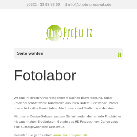
0621 - 33 93 93 60
info@photo-prosswitz.de
Seite wählen
Fotolabor
Wir sind Ihr direkter Ansprechpartner in Sachen Bildveredelung. Unser
Fotolabor schafft wahre Kunstwerke aus Ihren Bildern. Leinwände, Poster
oder schicke Alu-Dibond Tafeln. Alle Formate und Größen sind denkbar.
Mit unserer Design-Sofware zaubern Sie im handumdrehen tolle Fotobücher
mit sagenhaften Ergebnissen. Gerade das HD-Fotobuch von Canon zeigt
eine aussergewöhnliche Detailtreue.
Gestalten Sie ganz einfach
online ihre Fotoprodukte.