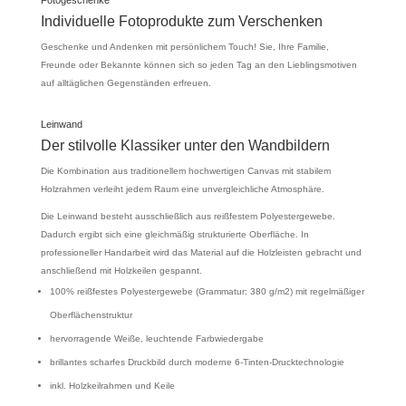
Individuelle Fotoprodukte zum Verschenken
Geschenke und Andenken mit persönlichem Touch! Sie, Ihre Familie,
Freunde oder Bekannte können sich so jeden Tag an den Lieblingsmotiven
auf alltäglichen Gegenständen erfreuen.
Leinwand
Der stilvolle Klassiker unter den Wandbildern
Die Kombination aus traditionellem hochwertigen Canvas mit stabilem
Holzrahmen verleiht jedem Raum eine unvergleichliche Atmosphäre.
Die Leinwand besteht ausschließlich aus reißfestem Polyestergewebe.
Dadurch ergibt sich eine gleichmäßig strukturierte Oberfläche. In
professioneller Handarbeit wird das Material auf die Holzleisten gebracht und
anschließend mit Holzkeilen gespannt.
100% reißfestes Polyestergewebe (Grammatur: 380 g/m2) mit regelmäßiger
Oberflächenstruktur
hervorragende Weiße, leuchtende Farbwiedergabe
brillantes scharfes Druckbild durch moderne 6-Tinten-Drucktechnologie
inkl. Holzkeilrahmen und Keile