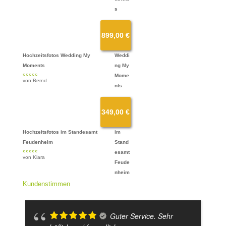
mit
4
von
5
899,00
€
Hochzeitsfotos Wedding My
Moments
von Bernd
Bewertet
mit
4
von
5
349,00
€
Hochzeitsfotos im Standesamt
Feudenheim
von Kiara
Bewertet
mit
4
von
5
Kundenstimmen
Guter Service. Sehr