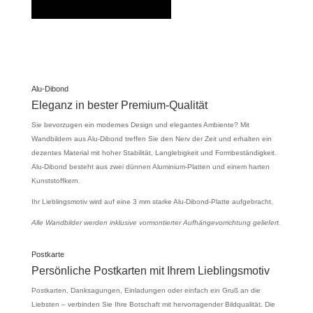
Alu-Dibond
Eleganz in bester Premium-Qualität
Sie bevorzugen ein modernes Design und elegantes Ambiente? Mit
Wandbildern aus Alu-Dibond treffen Sie den Nerv der Zeit und erhalten ein
dezentes Material mit hoher Stabilität, Langlebigkeit und Formbeständigkeit.
Alu-Dibond besteht aus zwei dünnen Aluminium-Platten und einem harten
Kunststoffkern.
Ihr Lieblingsmotiv wird auf eine 3 mm starke Alu-Dibond-Platte aufgebracht.
Alle Wandbilder werden inklusive vormontierter Aufhängevorrichtung geliefert.
Postkarte
Persönliche Postkarten mit Ihrem Lieblingsmotiv
Postkarten, Danksagungen, Einladungen oder einfach ein Gruß an die
Liebsten – verbinden Sie Ihre Botschaft mit hervorragender Bildqualität. Die