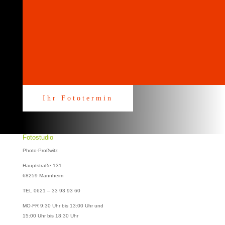
Fotostudio in
Mannheim
Hauptstraße 131 | 68259 Mannheim +49 621 33 93 93 60
Ihr Fototermin
Fotostudio
Photo-Proßwitz
Hauptstraße 131
68259 Mannheim
TEL 0621 – 33 93 93 60
MO-FR 9:30 Uhr bis 13:00 Uhr und
15:00 Uhr bis 18:30 Uhr