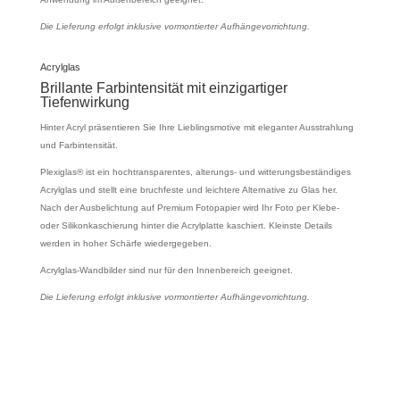
Die Lieferung erfolgt inklusive vormontierter Aufhängevorrichtung.
Acrylglas
Brillante Farbintensität mit einzigartiger
Tiefenwirkung
Hinter Acryl präsentieren Sie Ihre Lieblingsmotive mit eleganter Ausstrahlung
und Farbintensität.
Plexiglas® ist ein hochtransparentes, alterungs- und witterungsbeständiges
Acrylglas und stellt eine bruchfeste und leichtere Alternative zu Glas her.
Nach der Ausbelichtung auf Premium Fotopapier wird Ihr Foto per Klebe-
oder Silikonkaschierung hinter die Acrylplatte kaschiert. Kleinste Details
werden in hoher Schärfe wiedergegeben.
Acrylglas-Wandbilder sind nur für den Innenbereich geeignet.
Die Lieferung erfolgt inklusive vormontierter Aufhängevorrichtung.