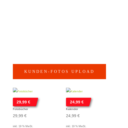
Leinwand | Alu Dibond | Holzdruck
Acrylglas | Forex | Poster
Fotos | Hahnemühle FineArt |
Fotogeschenke
KUNDEN-FOTOS UPLOAD
29,99
€
24,99
€
Fotobücher
Kalender
29,99
€
24,99
€
inkl. 19 % MwSt.
inkl. 19 % MwSt.