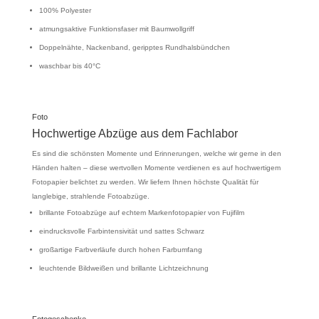
100% Polyester
atmungsaktive Funktionsfaser mit Baumwollgriff
Doppelnähte, Nackenband, geripptes Rundhalsbündchen
waschbar bis 40°C
Foto
Hochwertige Abzüge aus dem Fachlabor
Es sind die schönsten Momente und Erinnerungen, welche wir gerne in den
Händen halten – diese wertvollen Momente verdienen es auf hochwertigem
Fotopapier belichtet zu werden. Wir liefern Ihnen höchste Qualität für
langlebige, strahlende Fotoabzüge.
brillante Fotoabzüge auf echtem Markenfotopapier von Fujifilm
eindrucksvolle Farbintensivität und sattes Schwarz
großartige Farbverläufe durch hohen Farbumfang
leuchtende Bildweißen und brillante Lichtzeichnung
Fotogeschenke