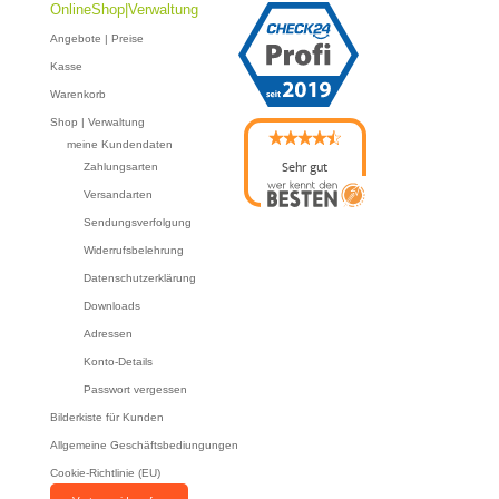
OnlineShop|Verwaltung
Angebote | Preise
Kasse
Warenkorb
Shop | Verwaltung
meine Kundendaten
Sehr gut
Zahlungsarten
08/2026
Versandarten
Photo-Proßwitz
hat
4.6
von
5
Sternen |
Sendungsverfolgung
217
Photo-
Widerrufsbelehrung
Proßwitz
Bewertunge
Datenschutzerklärung
n auf
Downloads
werkenntdenBESTEN.
de
Adressen
Konto-Details
Passwort vergessen
Bilderkiste für Kunden
Allgemeine Geschäftsbediungungen
Cookie-Richtlinie (EU)