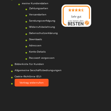
meine Kundendaten
Zahlungsarten
Versandarten
Sehr gut
Sendungsverfolgung
08/2026
Photo-Proßwitz
hat
Widerrufsbelehrung
4.6
von
5
Sternen |
Datenschutzerklärung
217
Photo-
Proßwitz
Bewertunge
Downloads
n auf
Adressen
werkenntdenBESTEN.
Konto-Details
de
Passwort vergessen
Bilderkiste für Kunden
Allgemeine Geschäftsbediungungen
Cookie-Richtlinie (EU)
Vertrag widerrufen