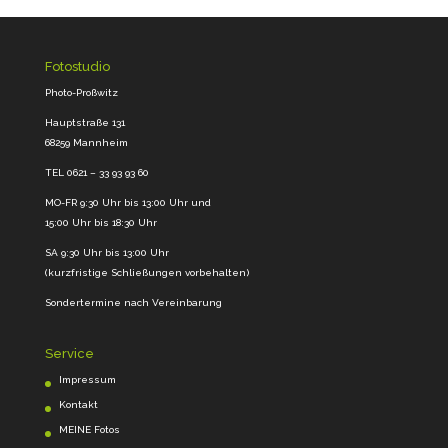
Fotostudio
Photo-Proßwitz
Hauptstraße 131
68259 Mannheim
TEL 0621 – 33 93 93 60
MO-FR 9:30 Uhr bis 13:00 Uhr und
15:00 Uhr bis 18:30 Uhr
SA 9:30 Uhr bis 13:00 Uhr
(kurzfristige Schließungen vorbehalten)
Sondertermine nach Vereinbarung
Service
Impressum
Kontakt
MEINE Fotos