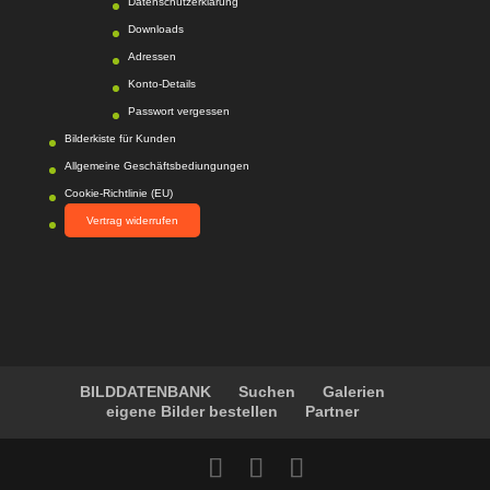
Datenschutzerklärung
217
Photo-
Proßwitz
Bewertunge
Downloads
n auf
Adressen
werkenntdenBESTEN.
Konto-Details
de
Passwort vergessen
Bilderkiste für Kunden
Allgemeine Geschäftsbediungungen
Cookie-Richtlinie (EU)
Vertrag widerrufen
BILDDATENBANK
Suchen
Galerien
eigene Bilder bestellen
Partner