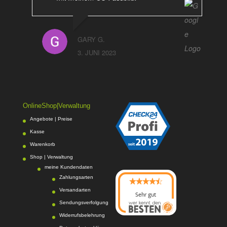
GARY G.
3. JUNI 2023
OnlineShop|Verwaltung
Angebote | Preise
Kasse
Warenkorb
Shop | Verwaltung
meine Kundendaten
Zahlungsarten
Versandarten
Sehr gut
Sendungsverfolgung
08/2026
Photo-Proßwitz
hat
Widerrufsbelehrung
4.6
von
5
Sternen |