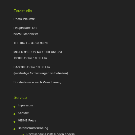
Fotostudio
Photo-Proßwitz
Hauptstraße 131
68259 Mannheim
TEL 0621 – 33 93 93 60
MO-FR 9:30 Uhr bis 13:00 Uhr und
15:00 Uhr bis 18:30 Uhr
SA 9:30 Uhr bis 13:00 Uhr
(kurzfristige Schließungen vorbehalten)
Sondertermine nach Vereinbarung
Service
Impressum
Kontakt
MEINE Fotos
Datenschutzerklärung
Privatsphäre-Einstellungen ändern