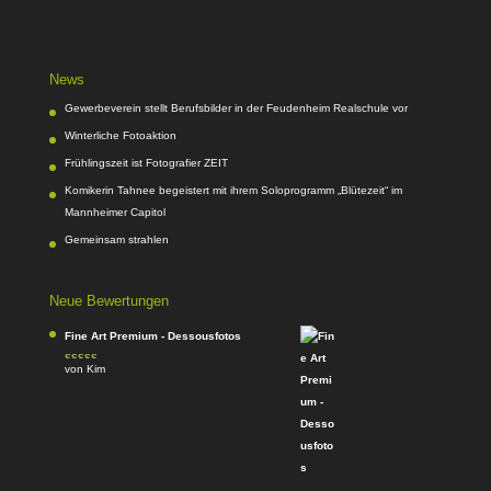
News
Gewerbeverein stellt Berufsbilder in der Feudenheim Realschule vor
Winterliche Fotoaktion
Frühlingszeit ist Fotografier ZEIT
Komikerin Tahnee begeistert mit ihrem Soloprogramm „Blütezeit“ im
Mannheimer Capitol
Gemeinsam strahlen
Neue Bewertungen
Fine Art Premium - Dessousfotos
von Kim
Bewertet
mit
4
von
5