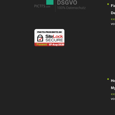
Fi
De
vo
Be
mi
5
Ho
M
vo
Be
mi
5