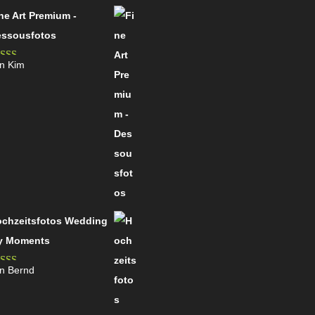
ne Art Premium -
ssousfotos
n Kim
wertet
t
4
von
chzeitsfotos Wedding
y Moments
n Bernd
wertet
t
4
von