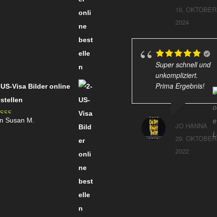
16. OKTOBER
2024
Super schnell und
unkompliziert.
Prima Ergebnis!
 US-Visa Bilder online
stellen
n Susan M.
wertet mit
JO HANNA
on 5
29. OKTOBER
2022