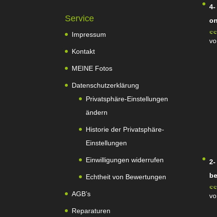
4-
Service
on
Impressum
vo
Be
Kontakt
5
v
MEINE Fotos
Datenschutzerklärung
Privatsphäre-Einstellungen
ändern
Historie der Privatsphäre-
Einstellungen
Einwilligungen widerrufen
2-
be
Echtheit von Bewertungen
AGB’s
vo
Be
Reparaturen
5
v