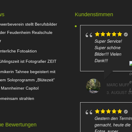
ws
Kundenstimmen
werbeverein stellt Berufsbilder
 der Feudenheim Realschule
Super Service!
r
Super schöne
nterliche Fotoaktion
Bilder!!! Vielen
Dank!!!
ühlingszeit ist Fotografier ZEIT
mikerin Tahnee begeistert mit
rem Soloprogramm „Blütezeit“
MARC MUFF
 Mannheimer Capitol
3. AUGUST 2
meinsam strahlen
Gestern den Termin
gemacht, heute die
e Bewertungen
Fotos, super