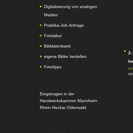
Digitalisierung von analogen
Medien
Praktika-Job-Anfrage
Fotolabor
Bilddatenbank
2-
eigene Bilder bestellen
be
Fototipps
vo
Be
5
v
Eingetragen in der
Handwerkskammer Mannheim
Rhein-Neckar-Odenwald