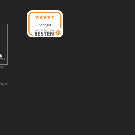
Sehr gut
08/2026
Photo-Proßwitz
hat
4.6
von
5
Sternen |
217
Photo-
Proßwitz
Bewertunge
n auf
werkenntdenBESTEN.
de