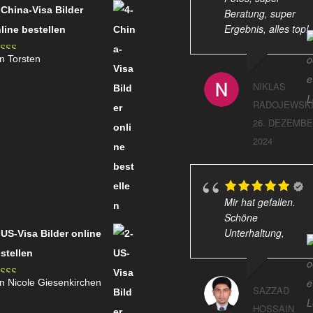
 China-Visa Bilder
Beratung, super
Ergebnis, alles top!
line bestellen
n Torsten
wertet mit
on 5
NIKLAS
RADOJEWSK
26. DEZEMB
2024
Mir hat gefallen.
Schöne
Unterhaltung,
 US-Visa Bilder online
stellen
n Nicole Giesenkirchen
wertet mit
SAZZAD
on 5
HOSSAIN