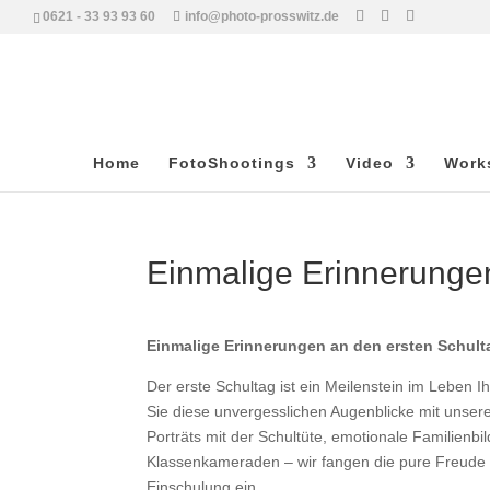
0621 - 33 93 93 60
info@photo-prosswitz.de
Home
FotoShootings
Video
Work
Einmalige Erinnerunge
Einmalige Erinnerungen an den ersten Schul
Der erste Schultag ist ein Meilenstein im Leben 
Sie diese unvergesslichen Augenblicke mit unsere
Porträts mit der Schultüte, emotionale Familienb
Klassenkameraden – wir fangen die pure Freude 
Einschulung ein.