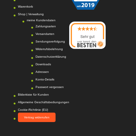
Warenkorb
Shop | Verwaltung
meine Kundendaten
Zahlungsarten
Versandarten
Sehr gut
Sendungsverfolgung
08/2026
Photo-Proßwitz
hat
Widerrufsbelehrung
4.6
von
5
Sternen |
Datenschutzerklärung
216
Photo-
Proßwitz
Bewertung
Downloads
en auf
Adressen
werkenntdenBEST
Konto-Details
EN.de
Passwort vergessen
Bilderkiste für Kunden
Allgemeine Geschäftsbediungungen
Cookie-Richtlinie (EU)
Vertrag widerrufen