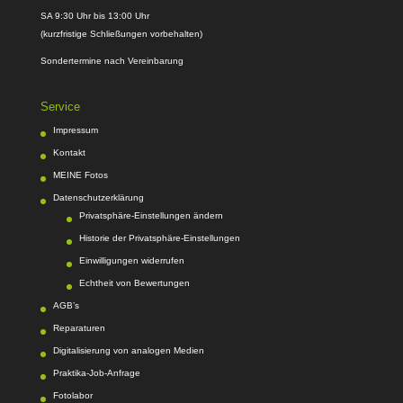
SA 9:30 Uhr bis 13:00 Uhr
(kurzfristige Schließungen vorbehalten)
Sondertermine nach Vereinbarung
Service
Impressum
Kontakt
MEINE Fotos
Datenschutzerklärung
Privatsphäre-Einstellungen ändern
Historie der Privatsphäre-Einstellungen
Einwilligungen widerrufen
Echtheit von Bewertungen
AGB’s
Reparaturen
Digitalisierung von analogen Medien
Praktika-Job-Anfrage
Fotolabor