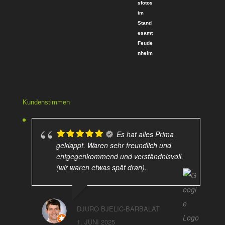
Bewertet
mit
4
von
5
Kundenstimmen
Es hat alles Prima
geklappt. Waren sehr freundlich und
entgegenkommend und verständnisvoll,
(wir waren etwas spät dran).
DJURO BJELIC-BARBALAT
1. JUNI 2025