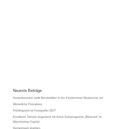
Neueste Beiträge
Gewerbeverein stellt Berufsbilder in der Feudenheim Realschule vor
Winterliche Fotoaktion
Frühlingszeit ist Fotografier ZEIT
Komikerin Tahnee begeistert mit ihrem Soloprogramm „Blütezeit“ im
Mannheimer Capitol
Gemeinsam strahlen