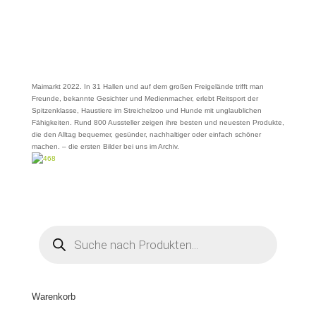
Maimarkt 2022. In 31 Hallen und auf dem großen Freigelände trifft man
Freunde, bekannte Gesichter und Medienmacher, erlebt Reitsport der
Spitzenklasse, Haustiere im Streichelzoo und Hunde mit unglaublichen
Fähigkeiten. Rund 800 Aussteller zeigen ihre besten und neuesten Produkte,
die den Alltag bequemer, gesünder, nachhaltiger oder einfach schöner
machen. – die ersten Bilder bei uns im Archiv.
Products
search
Warenkorb