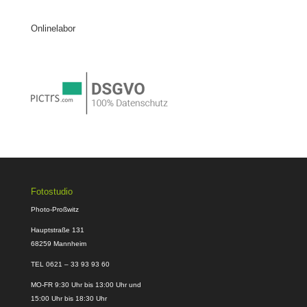
Onlinelabor
Fotostudio
Photo-Proßwitz
Hauptstraße 131
68259 Mannheim
TEL 0621 – 33 93 93 60
MO-FR 9:30 Uhr bis 13:00 Uhr und
15:00 Uhr bis 18:30 Uhr