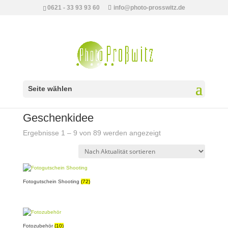
0621 - 33 93 93 60
info@photo-prosswitz.de
Seite wählen
Start
/ Geschenkidee
Geschenkidee
Nach
Ergebnisse 1 – 9 von 89 werden angezeigt
Aktualität
sortiert
Fotogutschein Shooting
(72)
Fotozubehör
(10)