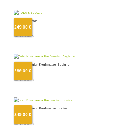
POLA & Sedcard
249,00
€
249,00
€
inkl. 19 % MwSt.
Feier Kommunion Konfirmation Beginner
289,00
€
289,00
€
inkl. 19 % MwSt.
Feier Kommunion Konfirmation Starter
249,00
€
249,00
€
inkl. 19 % MwSt.