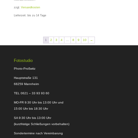
zzgl.
Versandkosten
Lieferzeit:
bis zu 14 Tage
1
2
3
4
…
8
9
10
→
Fotostudio
Photo-Proßwitz
Hauptstraße 131
68259 Mannheim
TEL 0621 – 33 93 93 60
MO-FR 9:30 Uhr bis 13:00 Uhr und
15:00 Uhr bis 18:30 Uhr
SA 9:30 Uhr bis 13:00 Uhr
(kurzfristige Schließungen vorbehalten)
Sondertermine nach Vereinbarung