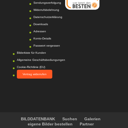
Sendungsverfolgung
08/2026
Photo-Proßwitz
hat
Widerrufsbelehrung
4.6
von
5
Sternen |
Datenschutzerklärung
217
Photo-
Proßwitz
Bewertunge
Downloads
n auf
Adressen
werkenntdenBESTEN.
Konto-Details
de
Passwort vergessen
Bilderkiste für Kunden
Allgemeine Geschäftsbediungungen
Cookie-Richtlinie (EU)
Vertrag widerrufen
BILDDATENBANK
Suchen
Galerien
eigene Bilder bestellen
Partner