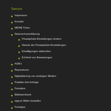
Service
Impressum
Kontakt
MEINE Fotos
Datenschutzerklärung
Privatsphäre-Einstellungen ändern
Historie der Privatsphäre-Einstellungen
Einwilligungen widerrufen
Echtheit von Bewertungen
AGB’s
Reparaturen
Digitalisierung von analogen Medien
Praktika-Job-Anfrage
Fotolabor
Bilddatenbank
eigene Bilder bestellen
Fototipps