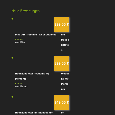
Neue Bewertungen
399,00
€
Fine Art Premium - Dessousfotos
von Kim
Bewertet
mit
4
von
5
899,00
€
Hochzeitsfotos Wedding My
Moments
von Bernd
Bewertet
mit
4
von
5
349,00
€
Hochzeitsfotos im Standesamt