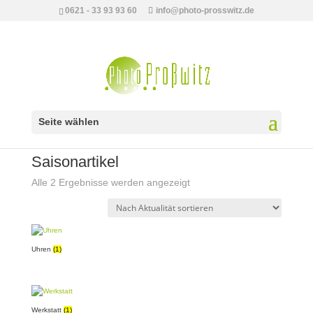
0621 - 33 93 93 60
info@photo-prosswitz.de
Seite wählen
Start
/
online Bestellung
/ Saisonartikel
Saisonartikel
Nach
Alle 2 Ergebnisse werden angezeigt
Aktualität
sortiert
Uhren
(1)
Werkstatt
(1)