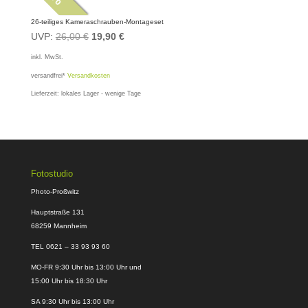
26-teiliges Kameraschrauben-Montageset
Ursprünglicher
Aktueller
UVP:
26,00
€
19,90
€
Preis
Preis
inkl. MwSt.
war:
ist:
versandfrei*
Versandkosten
26,00 €
19,90 €.
Lieferzeit:
lokales Lager - wenige Tage
Fotostudio
Photo-Proßwitz
Hauptstraße 131
68259 Mannheim
TEL 0621 – 33 93 93 60
MO-FR 9:30 Uhr bis 13:00 Uhr und
15:00 Uhr bis 18:30 Uhr
SA 9:30 Uhr bis 13:00 Uhr