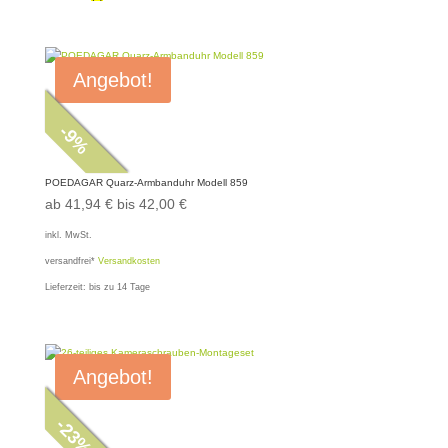
Angebot!
-
9
%
POEDAGAR Quarz-Armbanduhr Modell 859
ab
41,94
€
bis
42,00
€
inkl. MwSt.
versandfrei*
Versandkosten
Lieferzeit:
bis zu 14 Tage
Angebot!
-
23
%