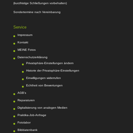
(kurzfristige Schließungen vorbehalten)
Sondertermine nach Vereinbarung
Service
Impressum
Kontakt
MEINE Fotos
Datenschutzerklärung
Privatsphäre-Einstellungen ändern
Historie der Privatsphäre-Einstellungen
Einwilligungen widerrufen
Echtheit von Bewertungen
AGB’s
Reparaturen
Digitalisierung von analogen Medien
Praktika-Job-Anfrage
Fotolabor
Bilddatenbank