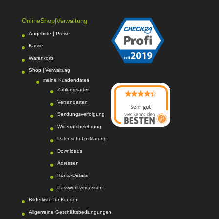
OnlineShop|Verwaltung
Angebote | Preise
Kasse
Warenkorb
Shop | Verwaltung
meine Kundendaten
Zahlungsarten
Versandarten
Sehr gut
Sendungsverfolgung
08/2026
Photo-Proßwitz
hat
Widerrufsbelehrung
4.6
von
5
Sternen |
Datenschutzerklärung
217
Photo-
Proßwitz
Bewertunge
Downloads
n auf
Adressen
werkenntdenBESTEN.
Konto-Details
de
Passwort vergessen
Bilderkiste für Kunden
Allgemeine Geschäftsbediungungen