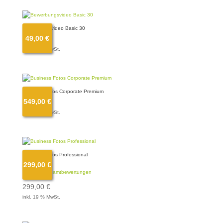
Bewerbungsvideo Basic 30
49,00
€
49,00
€
inkl. 19 % MwSt.
Business Fotos Corporate Premium
549,00
€
549,00
€
inkl. 19 % MwSt.
Business Fotos Professional
299,00
€
Bewertet
geprüfte Gesamtbewertungen
mit
5.00
von 5
299,00
€
inkl. 19 % MwSt.