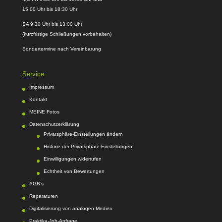
15:00 Uhr bis 18:30 Uhr
SA 9:30 Uhr bis 13:00 Uhr
(kurzfristige Schließungen vorbehalten)
Sondertermine nach Vereinbarung
Service
Impressum
Kontakt
MEINE Fotos
Datenschutzerklärung
Privatsphäre-Einstellungen ändern
Historie der Privatsphäre-Einstellungen
Einwilligungen widerrufen
Echtheit von Bewertungen
AGB’s
Reparaturen
Digitalisierung von analogen Medien
Praktika-Job-Anfrage