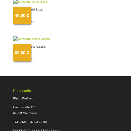
Bewerbungsbild Basic
49,00
€
49,00
€
inkl. 19 % MwSt.
Bewerbungsfoto Classic
89,00
€
89,00
€
inkl. 19 % MwSt.
Fotostudio
Photo-Proßwitz
Hauptstraße 131
68259 Mannheim
TEL 0621 – 33 93 93 60
MO-FR 9:30 Uhr bis 13:00 Uhr und