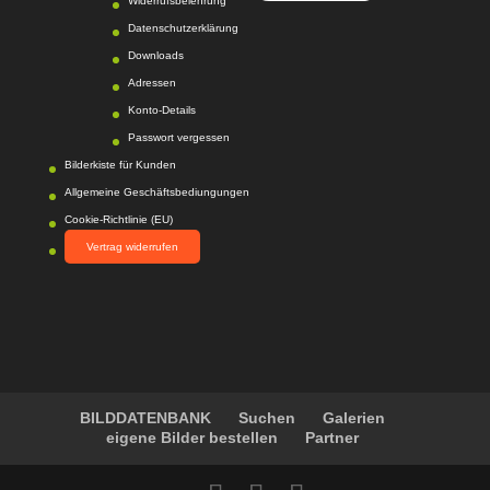
Widerrufsbelehrung
4.6
von
5
Sternen |
Datenschutzerklärung
217
Photo-
Proßwitz
Bewertunge
Downloads
n auf
Adressen
werkenntdenBESTEN.
Konto-Details
de
Passwort vergessen
Bilderkiste für Kunden
Allgemeine Geschäftsbediungungen
Cookie-Richtlinie (EU)
Vertrag widerrufen
BILDDATENBANK
Suchen
Galerien
eigene Bilder bestellen
Partner