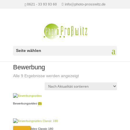
0621 - 33 93 93 60
info@photo-prosswitz.de
Seite wählen
Start
/
Shootings
/ Bewerbung
Bewerbung
Nach
Alle 9 Ergebnisse werden angezeigt
Aktualität
sortiert
Bewerbungsvideo
(3)
Bewerbungsvideo Classic 180