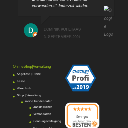
verwenden.!!! Jederzeit wieder.
DOMINIK KOHLHAAS
3. SEPTEMBER 2021
OnlineShop|Verwaltung
Angebote | Preise
Kasse
Warenkorb
Shop | Verwaltung
meine Kundendaten
Zahlungsarten
Versandarten
Sehr gut
Sendungsverfolgung
08/2026
Photo-Proßwitz
hat