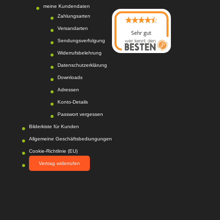
meine Kundendaten
Zahlungsarten
Versandarten
Sehr gut
Sendungsverfolgung
08/2026
Photo-Proßwitz
hat
Widerrufsbelehrung
4.6
von
5
Sternen |
Datenschutzerklärung
217
Photo-
Proßwitz
Bewertunge
Downloads
n auf
Adressen
werkenntdenBESTEN.
Konto-Details
de
Passwort vergessen
Bilderkiste für Kunden
Allgemeine Geschäftsbediungungen
Cookie-Richtlinie (EU)
Vertrag widerrufen