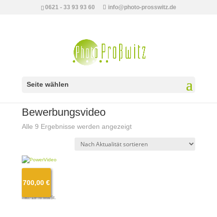
0621 - 33 93 93 60
info@photo-prosswitz.de
Seite wählen
Start
/ Produkte verschlagwortet mit „Bewerbungsvideo“
Bewerbungsvideo
Nach
Alle 9 Ergebnisse werden angezeigt
Aktualität
sortiert
PowerVideo
700,00
€
700,00
€
inkl. 19 % MwSt.