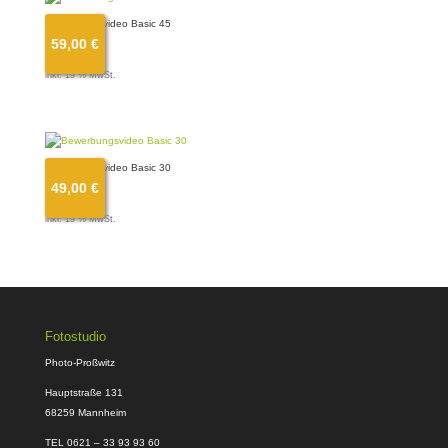
Bewerbungsvideo Basic 45
59,00
€
59,00
€
inkl. 19 % MwSt.
Bewerbungsvideo Basic 30
49,00
€
49,00
€
inkl. 19 % MwSt.
Fotostudio
Photo-Proßwitz
Hauptstraße 131
68259 Mannheim
TEL 0621 – 33 93 93 60