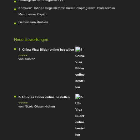
Frühlingszeit ist Fotografier ZEIT
Komikerin Tahnee begeistert mit ihrem Soloprogramm „Blütezeit“ im
Mannheimer Capitol
Gemeinsam strahlen
Neue Bewertungen
4- China-Visa Bilder online bestellen
von Torsten
Bewertet mit
5
von 5
2- US-Visa Bilder online bestellen
von Nicole Giesenkirchen
Bewertet mit
5
von 5