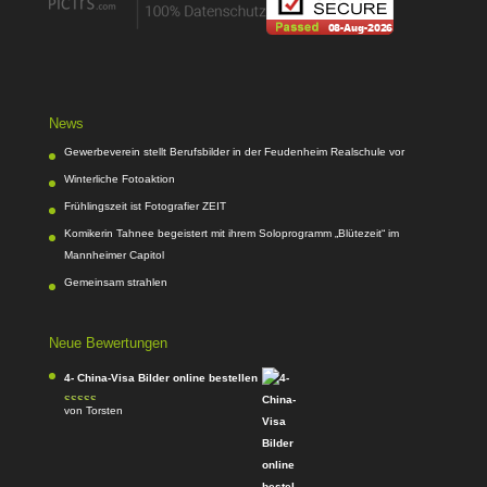
News
Gewerbeverein stellt Berufsbilder in der Feudenheim Realschule vor
Winterliche Fotoaktion
Frühlingszeit ist Fotografier ZEIT
Komikerin Tahnee begeistert mit ihrem Soloprogramm „Blütezeit“ im
Mannheimer Capitol
Gemeinsam strahlen
Neue Bewertungen
4- China-Visa Bilder online bestellen
von Torsten
Bewertet mit
5
von 5