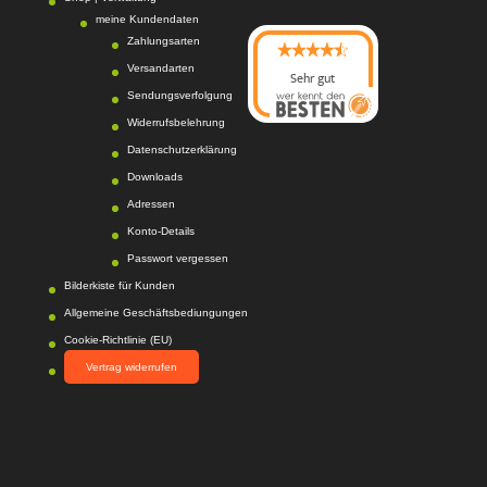
meine Kundendaten
Zahlungsarten
Versandarten
Sehr gut
Sendungsverfolgung
08/2026
Photo-Proßwitz
hat
Widerrufsbelehrung
4.6
von
5
Sternen |
Datenschutzerklärung
217
Photo-
Proßwitz
Bewertunge
Downloads
n auf
Adressen
werkenntdenBESTEN.
Konto-Details
de
Passwort vergessen
Bilderkiste für Kunden
Allgemeine Geschäftsbediungungen
Cookie-Richtlinie (EU)
Vertrag widerrufen