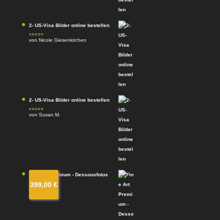
2- US-Visa Bilder online bestellen
von Nicole Giesenkirchen
Bewertet mit
5
von 5
2- US-Visa Bilder online bestellen
von Susan M.
Bewertet mit
5
von 5
Fine Art Premium - Dessousfotos
399,00
€
von Kim
Bewertet
mit
4
von
5