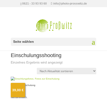
0621 - 33 93 93 60
info@photo-prosswitz.de
Seite wählen
Start
/ Produkte verschlagwortet mit „Einschulungsshooting“
Einschulungsshooting
Einzelnes Ergebnis wird angezeigt
Fotos zur Einschulung
39,00
€
39,00
€
inkl. 19 % MwSt.