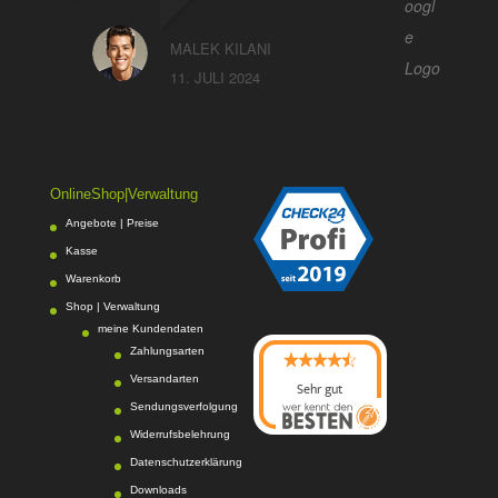
MALEK KILANI
11. JULI 2024
OnlineShop|Verwaltung
Angebote | Preise
Kasse
Warenkorb
Shop | Verwaltung
meine Kundendaten
Zahlungsarten
Versandarten
Sehr gut
Sendungsverfolgung
08/2026
Photo-Proßwitz
hat
Widerrufsbelehrung
4.6
von
5
Sternen |
Datenschutzerklärung
217
Photo-
Proßwitz
Bewertunge
Downloads