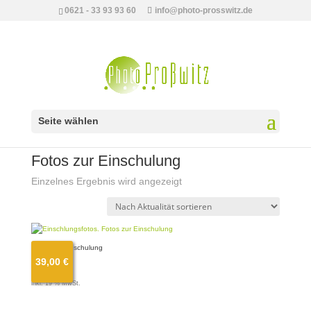
0621 - 33 93 93 60
info@photo-prosswitz.de
Seite wählen
Start
/ Produkte verschlagwortet mit „Fotos zur Einschulung“
Fotos zur Einschulung
Einzelnes Ergebnis wird angezeigt
Fotos zur Einschulung
39,00
€
39,00
€
inkl. 19 % MwSt.