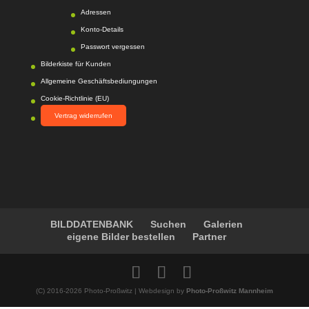
n auf
Adressen
werkenntdenBESTEN.
Konto-Details
de
Passwort vergessen
Bilderkiste für Kunden
Allgemeine Geschäftsbediungungen
Cookie-Richtlinie (EU)
Vertrag widerrufen
BILDDATENBANK
Suchen
Galerien
eigene Bilder bestellen
Partner
(C) 2016-2026 Photo-Proßwitz | Webdesign by
Photo-Proßwitz Mannheim