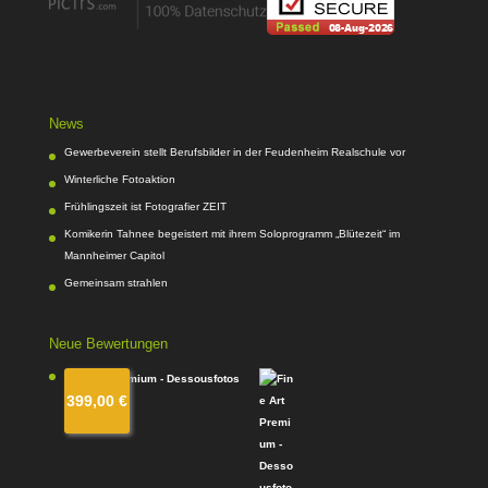
News
Gewerbeverein stellt Berufsbilder in der Feudenheim Realschule vor
Winterliche Fotoaktion
Frühlingszeit ist Fotografier ZEIT
Komikerin Tahnee begeistert mit ihrem Soloprogramm „Blütezeit“ im
Mannheimer Capitol
Gemeinsam strahlen
Neue Bewertungen
Fine Art Premium - Dessousfotos
399,00
€
von Kim
Bewertet
mit
4
von
5