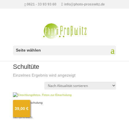
0621 - 33 93 93 60
info@photo-prosswitz.de
Seite wählen
Start
/ Produkte verschlagwortet mit „Schultüte“
Schultüte
Einzelnes Ergebnis wird angezeigt
Fotos zur Einschulung
39,00
€
39,00
€
inkl. 19 % MwSt.