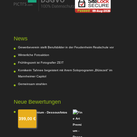
News
Gewerbeverein stellt Berufsbilder in der Feudenheim Realschule vor
Winterliche Fotoaktion
Frühlingszeit ist Fotografier ZEIT
Komikerin Tahnee begeistert mit ihrem Soloprogramm „Blütezeit“ im
Mannheimer Capitol
Gemeinsam strahlen
Neue Bewertungen
Fine Art Premium - Dessousfotos
399,00
€
von Kim
Bewertet
mit
4
von
5