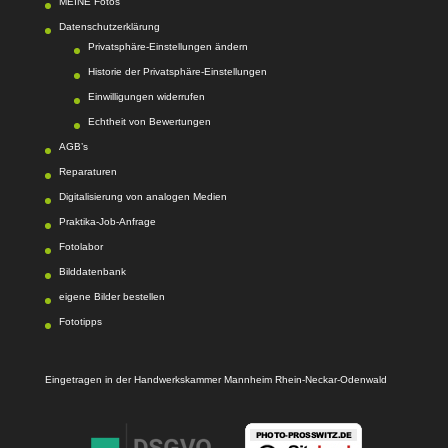
MEINE Fotos
Datenschutzerklärung
Privatsphäre-Einstellungen ändern
Historie der Privatsphäre-Einstellungen
Einwilligungen widerrufen
Echtheit von Bewertungen
AGB’s
Reparaturen
Digitalisierung von analogen Medien
Praktika-Job-Anfrage
Fotolabor
Bilddatenbank
eigene Bilder bestellen
Fototipps
Eingetragen in der Handwerkskammer Mannheim Rhein-Neckar-Odenwald