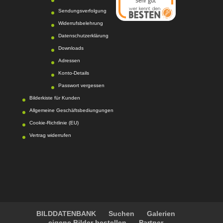
Sehr gut
08/2026
Sendungsverfolgung
Photo-Proßwitz
hat
Widerrufsbelehrung
4.6
von
5
Sternen |
217
Photo-
Datenschutzerklärung
Proßwitz
Bewertunge
Downloads
n auf
Adressen
werkenntdenBESTEN.
Konto-Details
de
Passwort vergessen
Bilderkiste für Kunden
Allgemeine Geschäftsbediungungen
Cookie-Richtlinie (EU)
Vertrag widerrufen
BILDDATENBANK
Suchen
Galerien
eigene Bilder bestellen
Partner