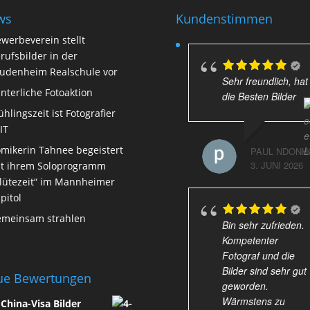
ws
Kundenstimmen
werbeverein stellt
rufsbilder in der
udenheim Realschule vor
Sehr freundlich, hat
nterliche Fotoaktion
die Besten Bilder
ühlingszeit ist Fotografier
IT
mikerin Tahnee begeistert
PAUL NDONH
3. JUNI 2026
t ihrem Soloprogramm
lütezeit“ im Mannheimer
pitol
meinsam strahlen
Bin sehr zufrieden.
Kompetenter
Fotograf und die
Bilder sind sehr gut
ue Bewertungen
geworden.
Wärmstens zu
 China-Visa Bilder