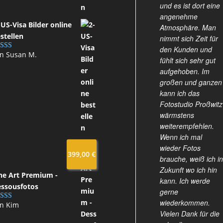
und es ist dort eine
angenehme
 US-Visa Bilder online
Atmosphäre. Man
stellen
nimmt sich Zeit für
den Kunden und
n Susan M.
wertet mit
fühlt sich sehr gut
on 5
aufgehoben. Im
großen und ganzen
kann ich das
Fotostudio Proßwitz
wärmstens
weiterempfehlen.
Wenn ich mal
wieder Fotos
399,00
€
brauche, weiß ich in
Zukunft wo ich hin
ne Art Premium -
kann. Ich werde
ssousfotos
gerne
wiederkommen.
n Kim
wertet
Vielen Dank für die
t
4
von