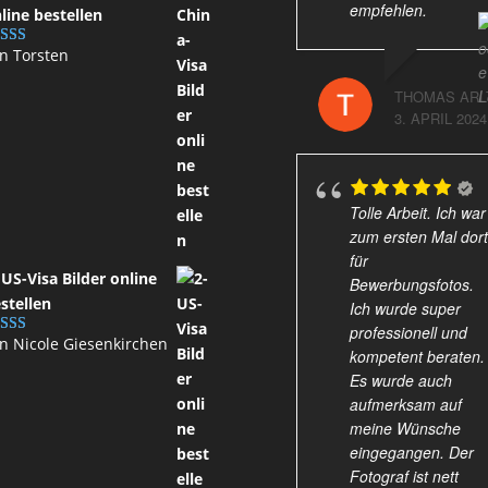
empfehlen.
line bestellen
n Torsten
wertet mit
on 5
THOMAS ARL
3. APRIL 2024
Tolle Arbeit. Ich war
zum ersten Mal dort
für
 US-Visa Bilder online
Bewerbungsfotos.
stellen
Ich wurde super
professionell und
n Nicole Giesenkirchen
wertet mit
kompetent beraten.
on 5
Es wurde auch
aufmerksam auf
meine Wünsche
eingegangen. Der
Fotograf ist nett