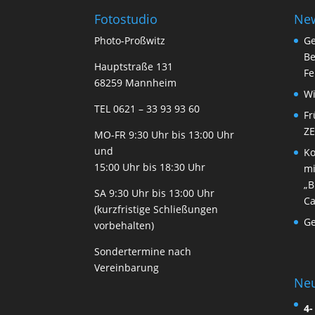
Fotostudio
Ne
Photo-Proßwitz
Ge
Be
Hauptstraße 131
Fe
68259 Mannheim
Wi
TEL 0621 – 33 93 93 60
Fr
ZE
MO-FR 9:30 Uhr bis 13:00 Uhr
und
Ko
15:00 Uhr bis 18:30 Uhr
mi
„B
SA 9:30 Uhr bis 13:00 Uhr
Ca
(kurzfristige Schließungen
Ge
vorbehalten)
Sondertermine nach
Vereinbarung
Ne
4-