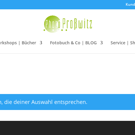
Kun
rkshops | Bücher
Fotobuch & Co | BLOG
Service | S
, die deiner Auswahl entsprechen.