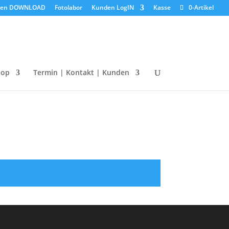
den DOWNLOAD
Fotolabor
Kunden LogIN
Kasse
0-Artikel
hop
Termin | Kontakt | Kunden