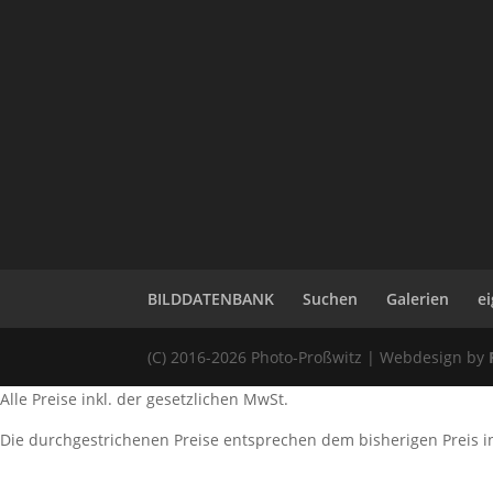
5
BILDDATENBANK
Suchen
Galerien
ei
(C) 2016-2026 Photo-Proßwitz | Webdesign by
Alle Preise inkl. der gesetzlichen MwSt.
Die durchgestrichenen Preise entsprechen dem bisherigen Preis i