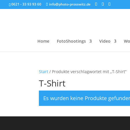
0621 - 33 93 93 60
info@photo-prosswitz.de
Home
FotoShootings
Video
Wo
Start
/ Produkte verschlagwortet mit „T-Shirt“
T-Shirt
Es wurden keine Produkte gefunden