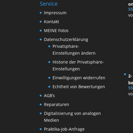
Service
on
Impressum
vo
Be
5
v
Kontakt
MEINE Fotos
Datenschutzerklärung
Privatsphäre-
Einstellungen ändern
Historie der Privatsphäre-
Einstellungen
2-
Einwilligungen widerrufen
be
Echtheit von Bewertungen
vo
Be
AGB’s
5
v
Reparaturen
Digitalisierung von analogen
Medien
Praktika-Job-Anfrage