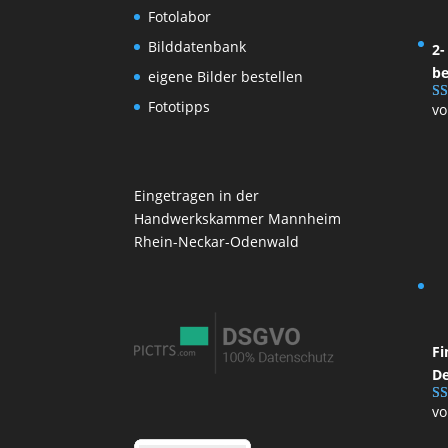
Fotolabor
Bilddatenbank
2-
be
eigene Bilder bestellen
Fototipps
vo
Be
5
v
Eingetragen in der
Handwerkskammer Mannheim
Rhein-Neckar-Odenwald
Fi
De
vo
Be
mi
5