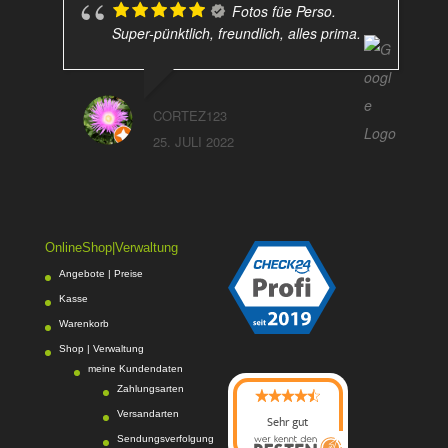
Fotos füe Perso.
Super-pünktlich, freundlich, alles prima.
CORTEZ123
25. JULI 2022
OnlineShop|Verwaltung
Angebote | Preise
Kasse
Warenkorb
Shop | Verwaltung
meine Kundendaten
Zahlungsarten
Versandarten
Sehr gut
Sendungsverfolgung
08/2026