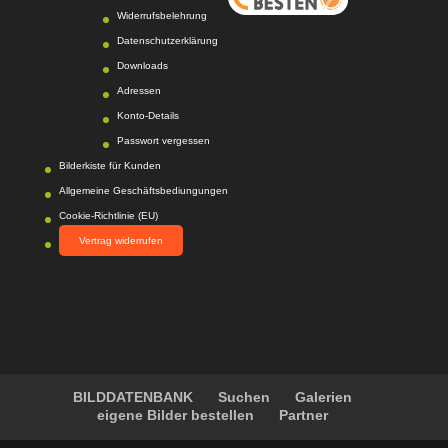
Photo-Proßwitz
hat
Widerrufsbelehrung
4.6
von
5
Sternen |
Datenschutzerklärung
217
Photo-
Proßwitz
Bewertunge
Downloads
n auf
Adressen
werkenntdenBESTEN.
Konto-Details
de
Passwort vergessen
Bilderkiste für Kunden
Allgemeine Geschäftsbediungungen
Cookie-Richtlinie (EU)
Vertrag widerrufen
BILDDATENBANK
Suchen
Galerien
eigene Bilder bestellen
Partner