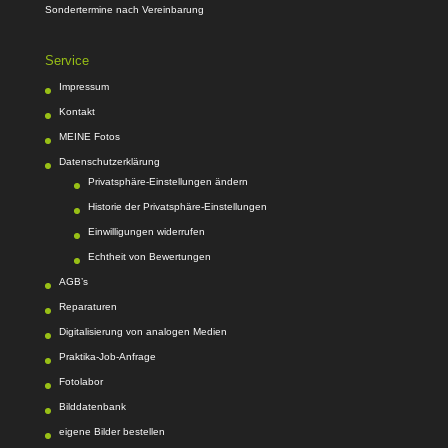
Sondertermine nach Vereinbarung
Service
Impressum
Kontakt
MEINE Fotos
Datenschutzerklärung
Privatsphäre-Einstellungen ändern
Historie der Privatsphäre-Einstellungen
Einwilligungen widerrufen
Echtheit von Bewertungen
AGB’s
Reparaturen
Digitalisierung von analogen Medien
Praktika-Job-Anfrage
Fotolabor
Bilddatenbank
eigene Bilder bestellen