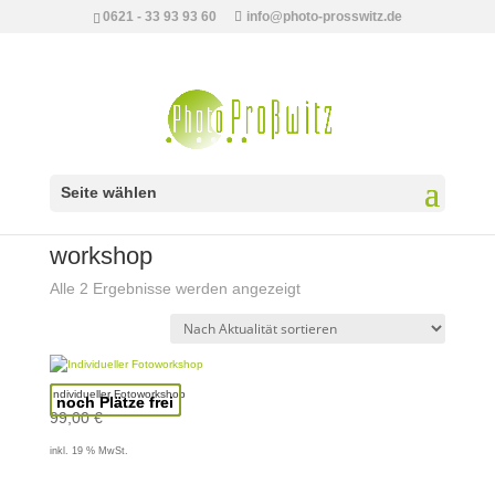
0621 - 33 93 93 60
info@photo-prosswitz.de
Seite wählen
Start
/ Produkte verschlagwortet mit „workshop“
workshop
Nach
Alle 2 Ergebnisse werden angezeigt
Aktualität
sortiert
Individueller Fotoworkshop
noch Plätze frei
99,00
€
inkl. 19 % MwSt.