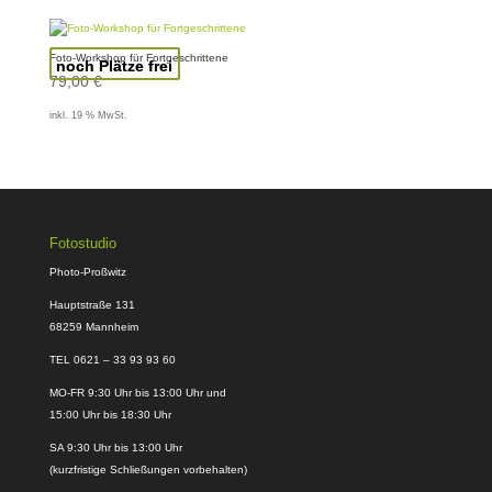
Foto-Workshop für Fortgeschrittene
noch Plätze frei
79,00
€
inkl. 19 % MwSt.
Fotostudio
Photo-Proßwitz
Hauptstraße 131
68259 Mannheim
TEL 0621 – 33 93 93 60
MO-FR 9:30 Uhr bis 13:00 Uhr und
15:00 Uhr bis 18:30 Uhr
SA 9:30 Uhr bis 13:00 Uhr
(kurzfristige Schließungen vorbehalten)