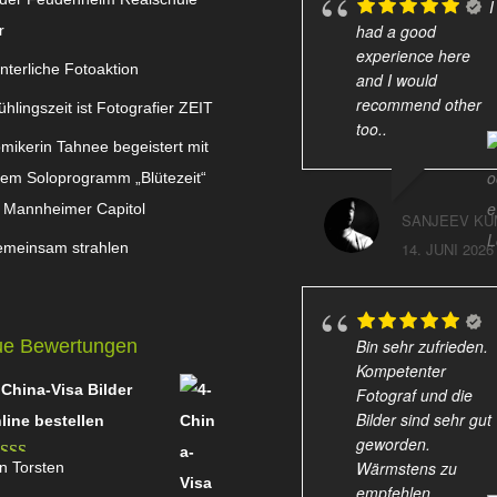
I
had a good
r
experience here
nterliche Fotoaktion
and I would
recommend other
ühlingszeit ist Fotografier ZEIT
too..
mikerin Tahnee begeistert mit
rem Soloprogramm „Blütezeit“
 Mannheimer Capitol
SANJEEV KU
meinsam strahlen
14. JUNI 2026
Bin sehr zufrieden.
e Bewertungen
Kompetenter
 China-Visa Bilder
Fotograf und die
Bilder sind sehr gut
line bestellen
geworden.
Wärmstens zu
n Torsten
wertet mit
empfehlen.