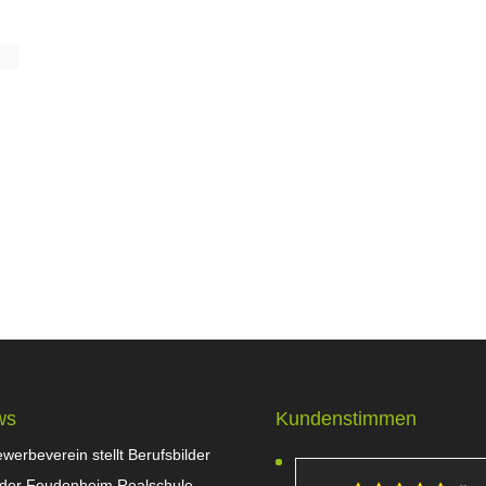
ws
Kundenstimmen
werbeverein stellt Berufsbilder
 der Feudenheim Realschule