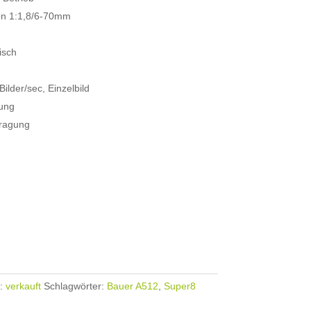
on 1:1,8/6-70mm
isch
ilder/sec, Einzelbild
tung
tragung
e:
verkauft
Schlagwörter:
Bauer A512
,
Super8