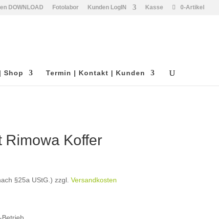
den DOWNLOAD
Fotolabor
Kunden LogIN
Kasse
0-Artikel
| Shop
Termin | Kontakt | Kunden
t Rimowa Koffer
 nach §25a UStG.)
zzgl.
Versandkosten
Betrieb