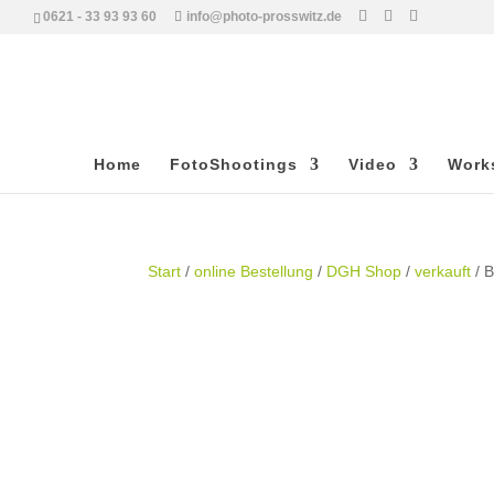
0621 - 33 93 93 60
info@photo-prosswitz.de
Home
FotoShootings
Video
Work
Start
/
online Bestellung
/
DGH Shop
/
verkauft
/ 