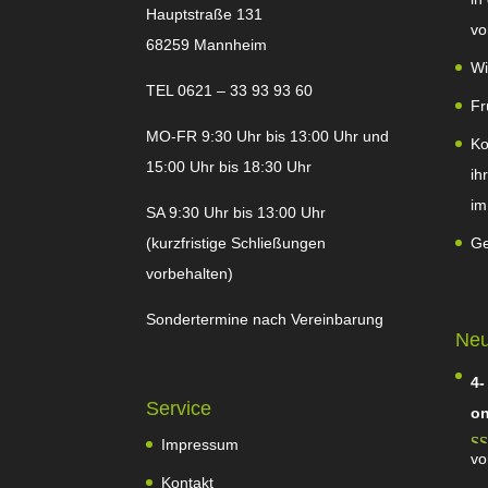
Hauptstraße 131
vo
68259 Mannheim
Wi
TEL 0621 – 33 93 93 60
Fr
MO-FR 9:30 Uhr bis 13:00 Uhr und
Ko
15:00 Uhr bis 18:30 Uhr
ih
im
SA 9:30 Uhr bis 13:00 Uhr
(kurzfristige Schließungen
Ge
vorbehalten)
Sondertermine nach Vereinbarung
Neu
4-
Service
on
Impressum
vo
Be
Kontakt