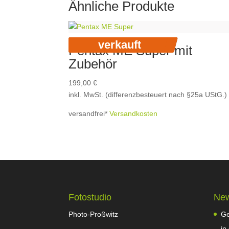
Ähnliche Produkte
verkauft
Pentax ME Super mit
Zubehör
199,00
€
inkl. MwSt. (differenzbesteuert nach §25a UStG.)
versandfrei*
Versandkosten
Fotostudio
Ne
Photo-Proßwitz
Ge
in