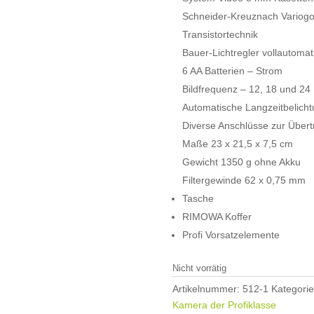
Schneider-Kreuznach Variog
Transistortechnik
Bauer-Lichtregler vollautomat
6 AA Batterien – Strom
Bildfrequenz – 12, 18 und 24 B
Automatische Langzeitbelich
Diverse Anschlüsse zur Über
Maße 23 x 21,5 x 7,5 cm
Gewicht 1350 g ohne Akku
Filtergewinde 62 x 0,75 mm
Tasche
RIMOWA Koffer
Profi Vorsatzelemente
Nicht vorrätig
Artikelnummer:
512-1
Kategori
Kamera der Profiklasse