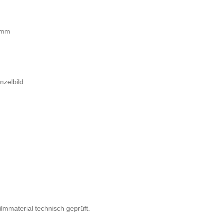
70mm
nzelbild
lmmaterial technisch geprüft.