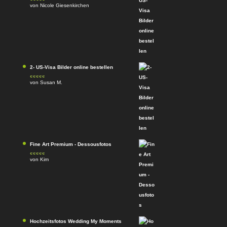
von Nicole Giesenkirchen
Bewertet mit
5
von 5
2- US-Visa Bilder online bestellen
von Susan M.
Bewertet mit
5
von 5
Fine Art Premium - Dessousfotos
von Kim
Bewertet
mit
4
von
5
Hochzeitsfotos Wedding My Moments