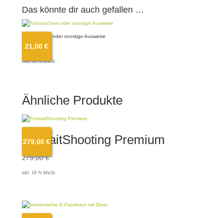
Das könnte dir auch gefallen …
Führerschein oder sonstige Ausweise
21,00
€
21,00
€
inkl. 19 % MwSt.
Ähnliche Produkte
PortraitShooting Premium
279,00
€
279,00
€
inkl. 19 % MwSt.