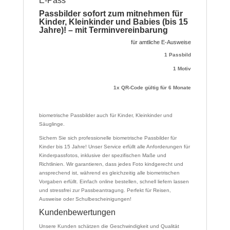
E-Pass
Passbilder sofort zum mitnehmen für
Kinder, Kleinkinder und Babies (bis 15
Jahre)! – mit Terminvereinbarung
für amtliche E-Ausweise
1 Passbild
1 Motiv
1x QR-Code gültig für 6 Monate
biometrische Passbilder auch für Kinder, Kleinkinder und
Säuglinge.
Sichern Sie sich professionelle biometrische Passbilder für
Kinder bis 15 Jahre! Unser Service erfüllt alle Anforderungen für
Kinderpassfotos, inklusive der spezifischen Maße und
Richtlinien. Wir garantieren, dass jedes Foto kindgerecht und
ansprechend ist, während es gleichzeitig alle biometrischen
Vorgaben erfüllt. Einfach online bestellen, schnell liefern lassen
und stressfrei zur Passbeantragung. Perfekt für Reisen,
Ausweise oder Schulbescheinigungen!
Kundenbewertungen
Unsere Kunden schätzen die Geschwindigkeit und Qualität