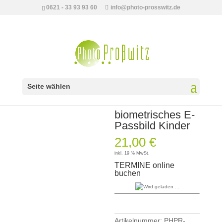
0621 - 33 93 93 60
info@photo-prosswitz.de
Seite wählen
Start
/
Sonderangebote
/
Preis Seite
/ biometrisches E-Passbild Kinder
biometrisches E-
Passbild Kinder
21,00
€
inkl. 19 % MwSt.
TERMINE online
buchen
Artikelnummer:
PHPR-