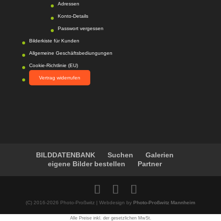
n auf
Adressen
werkenntdenBESTEN.
Konto-Details
de
Passwort vergessen
Bilderkiste für Kunden
Allgemeine Geschäftsbediungungen
Cookie-Richtlinie (EU)
Vertrag widerrufen
BILDDATENBANK
Suchen
Galerien
eigene Bilder bestellen
Partner
(C) 2016-2026 Photo-Proßwitz | Webdesign by
Photo-Proßwitz Mannheim
Alle Preise inkl. der gesetzlichen MwSt.