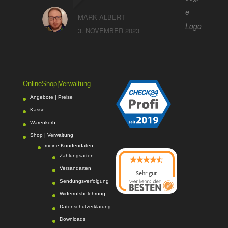
MARK ALBERT
3. NOVEMBER 2023
OnlineShop|Verwaltung
Angebote | Preise
Kasse
Warenkorb
Shop | Verwaltung
meine Kundendaten
Zahlungsarten
Versandarten
Sehr gut
Sendungsverfolgung
08/2026
Photo-Proßwitz
hat
Widerrufsbelehrung
4.6
von
5
Sternen |
Datenschutzerklärung
217
Photo-
Proßwitz
Bewertunge
Downloads