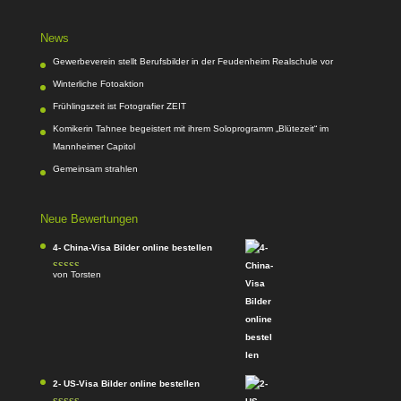
News
Gewerbeverein stellt Berufsbilder in der Feudenheim Realschule vor
Winterliche Fotoaktion
Frühlingszeit ist Fotografier ZEIT
Komikerin Tahnee begeistert mit ihrem Soloprogramm „Blütezeit“ im
Mannheimer Capitol
Gemeinsam strahlen
Neue Bewertungen
4- China-Visa Bilder online bestellen
von Torsten
Bewertet mit
5
von 5
2- US-Visa Bilder online bestellen