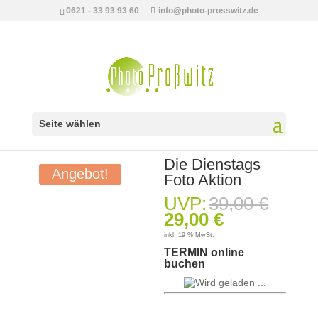
0621 - 33 93 93 60
info@photo-prosswitz.de
Seite wählen
Start
/
Shootings
/
Portrait
/ Die Dienstags Foto Aktion
Die Dienstags
Angebot!
Foto Aktion
Urspr
UVP:
39,00
€
Preis
Aktueller
29,00
€
war:
Preis
39,00
inkl. 19 % MwSt.
ist:
29,00 €.
TERMIN online
buchen