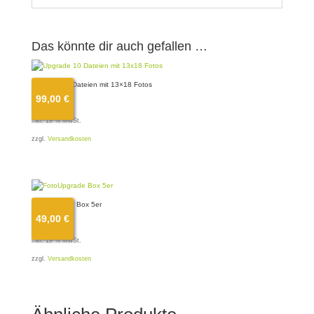
Das könnte dir auch gefallen …
Upgrade 10 Dateien mit 13×18 Fotos
99,00
€
99,00
€
inkl. 19 % MwSt.
zzgl.
Versandkosten
FotoUpgrade Box 5er
49,00
€
49,00
€
inkl. 19 % MwSt.
zzgl.
Versandkosten