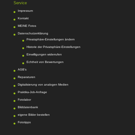
Service
Impressum
Kontakt
MEINE Fotos
Datenschutzerklärung
Privatsphäre-Einstellungen ändern
Historie der Privatsphäre-Einstellungen
Einwilligungen widerrufen
Echtheit von Bewertungen
AGB’s
Reparaturen
Digitalisierung von analogen Medien
Praktika-Job-Anfrage
Fotolabor
Bilddatenbank
eigene Bilder bestellen
Fototipps