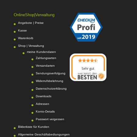
OnlineShop|Verwaltung
Angebote | Preise
Kasse
Warenkorb
Shop | Verwaltung
meine Kundendaten
Zahlungsarten
Versandarten
Sehr gut
Sendungsverfolgung
08/2026
Photo-Proßwitz
hat
Widerrufsbelehrung
4.6
von
5
Sternen |
Datenschutzerklärung
217
Photo-
Proßwitz
Bewertunge
Downloads
n auf
Adressen
werkenntdenBESTEN.
Konto-Details
de
Passwort vergessen
Bilderkiste für Kunden
Allgemeine Geschäftsbediungungen