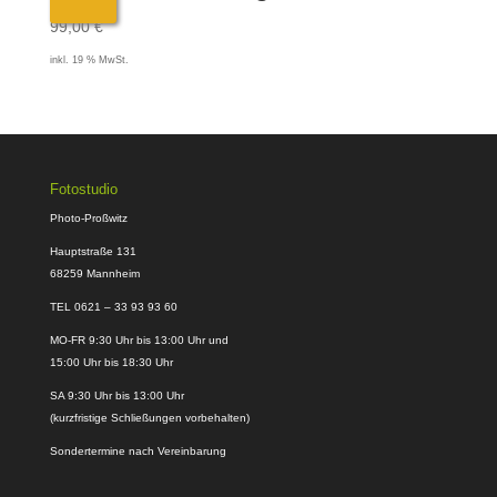
99,00
€
inkl. 19 % MwSt.
Fotostudio
Photo-Proßwitz
Hauptstraße 131
68259 Mannheim
TEL 0621 – 33 93 93 60
MO-FR 9:30 Uhr bis 13:00 Uhr und
15:00 Uhr bis 18:30 Uhr
SA 9:30 Uhr bis 13:00 Uhr
(kurzfristige Schließungen vorbehalten)
Sondertermine nach Vereinbarung