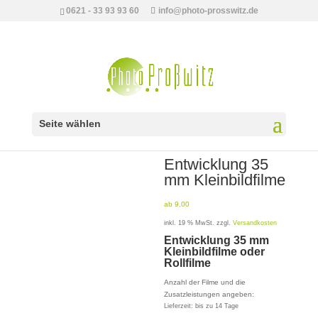
0621 - 33 93 93 60
info@photo-prosswitz.de
Seite wählen
Start
/
SERVICE
/
Digitalisierung
/ Entwicklung 35 mm Kleinbildfilme
Entwicklung 35
mm Kleinbildfilme
ab 9,00
inkl. 19 % MwSt.
zzgl.
Versandkosten
Entwicklung 35 mm
Kleinbildfilme oder
Rollfilme
Anzahl der Filme und die
Zusatzleistungen angeben:
Lieferzeit:
bis zu 14 Tage