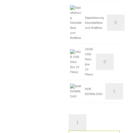
Digitalisierung
Kleinbildfilme
und Rollfilme
16GB
USB
Stick
(bis
10
Filme)
NUR
DOWNLOAD
Entwicklung
35
mm
Kleinbildfilme