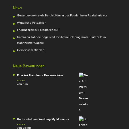
News
Gewerbeverein stellt Berufsbilder in der Feudenheim Realschule vor
Winterliche Fotoaktion
Frühlingszeit ist Fotografier ZEIT
Komikerin Tahnee begeistert mit ihrem Soloprogramm „Blütezeit“ im
Mannheimer Capitol
Gemeinsam strahlen
Neue Bewertungen
Fine Art Premium - Dessousfotos
von Kim
Bewertet
mit
4
von
5
Hochzeitsfotos Wedding My Moments
von Bernd