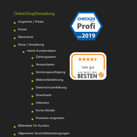
OnlineShop|Verwaltung
Angebote | Preise
Kasse
Warenkorb
Shop | Verwaltung
meine Kundendaten
Zahlungsarten
Versandarten
Sehr gut
Sendungsverfolgung
08/2026
Photo-Proßwitz
hat
Widerrufsbelehrung
4.6
von
5
Sternen |
Datenschutzerklärung
217
Photo-
Proßwitz
Bewertunge
Downloads
n auf
Adressen
werkenntdenBESTEN.
Konto-Details
de
Passwort vergessen
Bilderkiste für Kunden
Allgemeine Geschäftsbediungungen