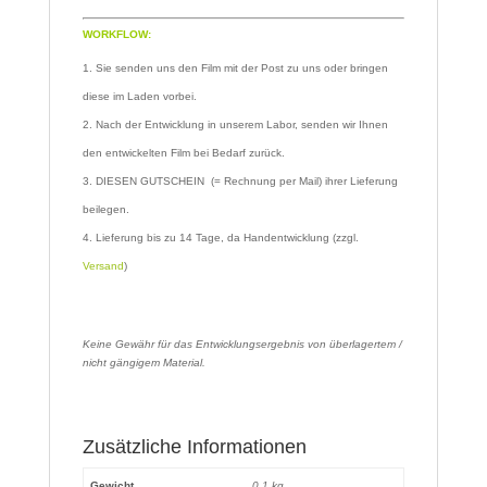
WORKFLOW:
Sie senden uns den Film mit der Post zu uns oder bringen
diese im Laden vorbei.
Nach der Entwicklung in unserem Labor, senden wir Ihnen
den entwickelten Film bei Bedarf zurück.
DIESEN GUTSCHEIN (= Rechnung per Mail) ihrer Lieferung
beilegen.
Lieferung bis zu 14 Tage, da Handentwicklung (zzgl.
Versand
)
Keine Gewähr für das Entwicklungsergebnis von überlagertem /
nicht gängigem Material.
Zusätzliche Informationen
Gewicht
0,1 kg