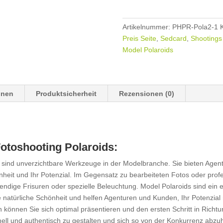
Artikelnummer:
PHPR-Pola2-1
Preis Seite
,
Sedcard
,
Shootings
Model Polaroids
onen
Produktsicherheit
Rezensionen (0)
toshooting Polaroids:
nt, sind unverzichtbare Werkzeuge in der Modelbranche. Sie bieten Ag
önheit und Ihr Potenzial. Im Gegensatz zu bearbeiteten Fotos oder prof
ndige Frisuren oder spezielle Beleuchtung. Model Polaroids sind ein es
e natürliche Schönheit und helfen Agenturen und Kunden, Ihr Potenzial r
önnen Sie sich optimal präsentieren und den ersten Schritt in Richt
onell und authentisch zu gestalten und sich so von der Konkurrenz abz