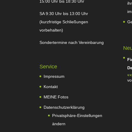
15:00 Uhr bis 18:30 Uhr
ih
im
SA 9:30 Uhr bis 13:00 Uhr
(kurzfristige Schließungen
Ge
vorbehalten)
Sondertermine nach Vereinbarung
Neu
Fi
Service
De
Impressum
vo
Be
Kontakt
mi
MEINE Fotos
5
Datenschutzerklärung
Privatsphäre-Einstellungen
ändern