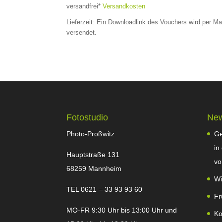
versandfrei*
Versandkosten
419,00 €
319,00 €.
Lieferzeit:
Ein Downloadlink des Vouchers wird per Ma
versendet.
Fotostudio
Ne
Photo-Proßwitz
Ge
in
Hauptstraße 131
vo
68259 Mannheim
Wi
TEL 0621 – 33 93 93 60
Fr
MO-FR 9:30 Uhr bis 13:00 Uhr und
Ko