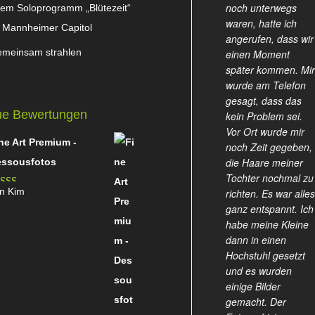
noch unterwegs
rem Soloprogramm „Blütezeit“
waren, hatte ich
 Mannheimer Capitol
angerufen, dass wir
meinsam strahlen
einen Moment
später kommen. Mir
wurde am Telefon
gesagt, dass das
e Bewertungen
kein Problem sei.
Vor Ort wurde mir
ne Art Premium -
noch Zeit gegeben,
die Haare meiner
ssousfotos
Tochter nochmal zu
n Kim
richten. Es war alles
wertet
ganz entspannt. Ich
t
4
von
habe meine Kleine
dann in einen
Hochstuhl gesetzt
und es wurden
einige Bilder
gemacht. Der