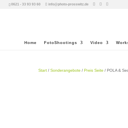
0621 - 33 93 93 60
info@photo-prosswitz.de
Home
FotoShootings
Video
Work
Start
/
Sonderangebote
/
Preis Seite
/ POLA & Se