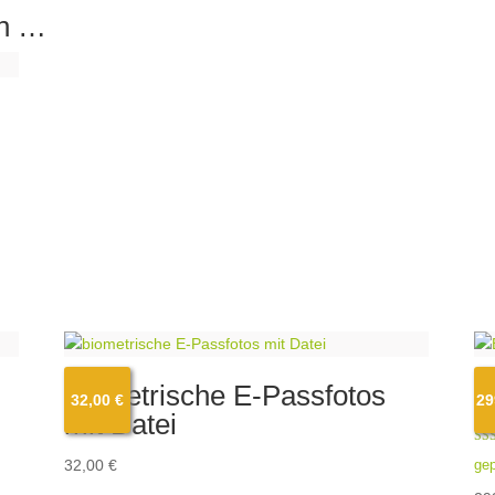
en …
biometrische E-Passfotos
B
32,00
€
29
mit Datei
Bew
32,00
€
ge
5.0
von