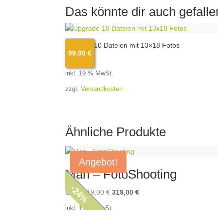
Das könnte dir auch gefall
Upgrade 10 Dateien mit 13×18 Fotos
99,00
€
99,00
€
inkl. 19 % MwSt.
zzgl.
Versandkosten
Ähnliche Produkte
Angebot!
Man – FotoShooting
-
24
Ursprünglicher
Aktueller
UVP:
419,00
€
319,00
€
%
Preis
Preis
inkl. 19 % MwSt.
war:
ist: