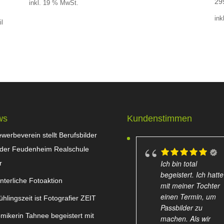
29
inkl. 19 % MwSt.
ink
il
ws
Kundenstimmen
werbeverein stellt Berufsbilder
 der Feudenheim Realschule
Ich bin total
r
begeistert. Ich hatte
nterliche Fotoaktion
mit meiner Tochter
einen Termin, um
ühlingszeit ist Fotografier ZEIT
Passbilder zu
mikerin Tahnee begeistert mit
machen. Als wir