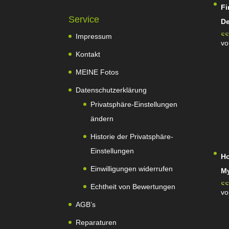
Fi
Service
De
Impressum
vo
Be
Kontakt
mi
MEINE Fotos
5
Datenschutzerklärung
Privatsphäre-Einstellungen
ändern
Historie der Privatsphäre-
Einstellungen
Ho
Einwilligungen widerrufen
M
Echtheit von Bewertungen
vo
Be
AGB’s
mi
Reparaturen
5