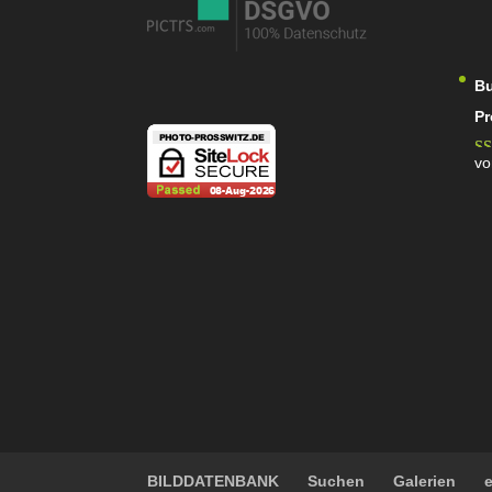
Bu
Pr
vo
Be
5
v
BILDDATENBANK
Suchen
Galerien