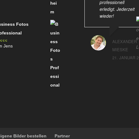
professionell
erledigt. Jederzeit
wieder!
siness Fotos
ofessional
ALEXANDER
n Jens
wertet mit
MIESKE
on 5
21. JANUAR 2
eigene Bilder bestellen
Partner