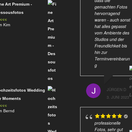
dass die
ne Art Premium -
gemachten Fotos
ssousfotos
hervorragend
waren - auch sonst
n Kim
hat alles gepasst
wertet
vom Ambiente des
t
4
von
Studios und der
Freundlichkeit bis
hin zur
Terminvereinbarun
g
JÜRGEN D
chzeitsfotos Wedding
3. JUNI 2023
y Moments
n Bernd
wertet
t
4
von
professionelle
Fotos, sehr gut