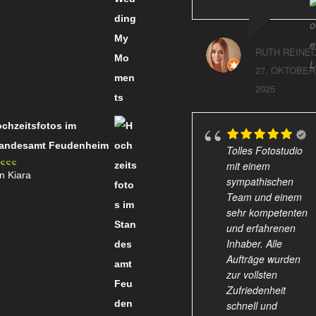
RUTH REINE
27. OKTOBER
2025
chzeitsfotos im
tandesamt Feudenheim
Tolles Fotostudio
mit einem
n Kiara
sympathischen
wertet
Team und einem
t
4
von
sehr kompetenten
und erfahrenen
Inhaber. Alle
Aufträge wurden
zur vollsten
Zufriedenheit
schnell und