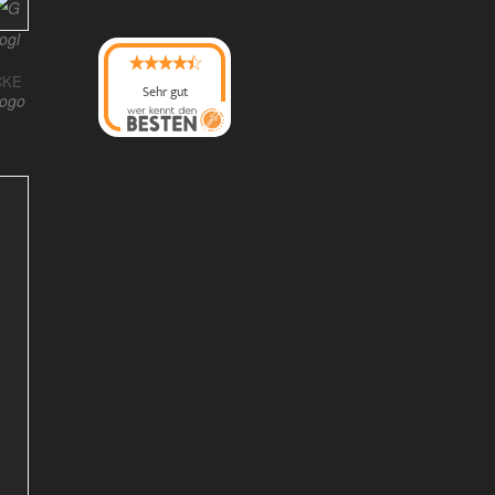
CKE
Sehr gut
08/2026
Photo-Proßwitz
hat
4.6
von
5
Sternen |
217
Photo-
Proßwitz
Bewertunge
n auf
werkenntdenBESTEN.
de