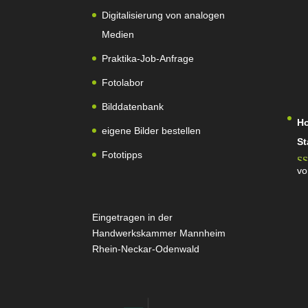
Digitalisierung von analogen
Medien
Praktika-Job-Anfrage
Fotolabor
Bilddatenbank
Ho
eigene Bilder bestellen
S
Fototipps
vo
Be
mi
5
Eingetragen in der
Handwerkskammer Mannheim
Rhein-Neckar-Odenwald