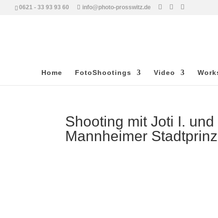
0621 - 33 93 93 60
info@photo-prosswitz.de
Home
FotoShootings
Video
Work
Shooting mit Joti I. und
Mannheimer Stadtprin