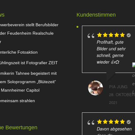
ws
Kundenstimmen
werbeverein stellt Berufsbilder
 der Feudenheim Realschule
Profihaft, gute
r
Bilder und sehr
nterliche Fotoaktion
schnell, gerne
wieder 👍💞
ühlingszeit ist Fotografier ZEIT
mikerin Tahnee begeistert mit
rem Soloprogramm „Blütezeit“
PIA JUNG
 Mannheimer Capitol
28. OKTOBER
meinsam strahlen
2021
e Bewertungen
Davon abgesehen