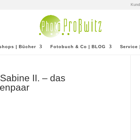
Kun
shops | Bücher
Fotobuch & Co | BLOG
Service 
 Sabine II. – das
zenpaar