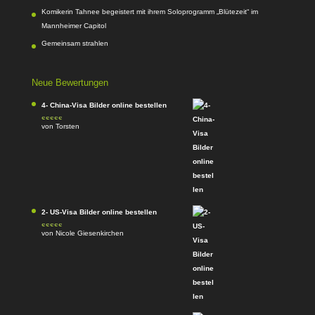
Komikerin Tahnee begeistert mit ihrem Soloprogramm „Blütezeit“ im
Mannheimer Capitol
Gemeinsam strahlen
Neue Bewertungen
4- China-Visa Bilder online bestellen
von Torsten
Bewertet mit
5
von 5
2- US-Visa Bilder online bestellen
von Nicole Giesenkirchen
Bewertet mit
5
von 5