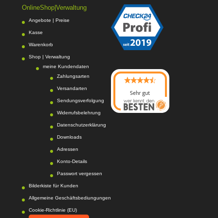
OnlineShop|Verwaltung
Angebote | Preise
Kasse
Warenkorb
Shop | Verwaltung
meine Kundendaten
Zahlungsarten
Versandarten
Sehr gut
Sendungsverfolgung
08/2026
Photo-Proßwitz
hat
Widerrufsbelehrung
4.6
von
5
Sternen |
Datenschutzerklärung
217
Photo-
Proßwitz
Bewertunge
Downloads
n auf
Adressen
werkenntdenBESTEN.
Konto-Details
de
Passwort vergessen
Bilderkiste für Kunden
Allgemeine Geschäftsbediungungen
Cookie-Richtlinie (EU)