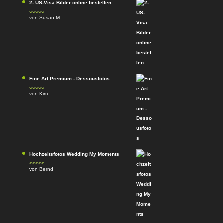
2- US-Visa Bilder online bestellen
von Susan M.
Bewertet mit
5
von 5
Fine Art Premium - Dessousfotos
von Kim
Bewertet
mit
4
von
5
Hochzeitsfotos Wedding My Moments
von Bernd
Bewertet
mit
4
von
5