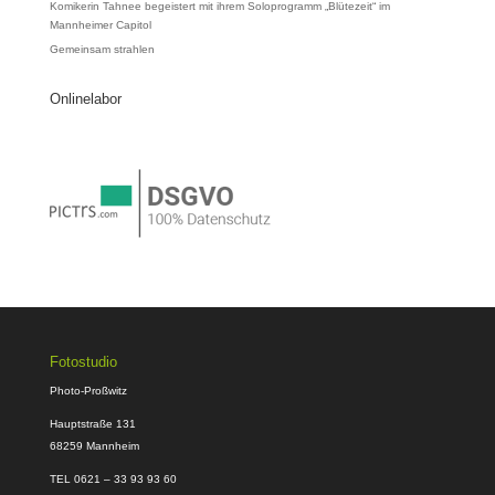
Komikerin Tahnee begeistert mit ihrem Soloprogramm „Blütezeit“ im
Mannheimer Capitol
Gemeinsam strahlen
Onlinelabor
Fotostudio
Photo-Proßwitz
Hauptstraße 131
68259 Mannheim
TEL 0621 – 33 93 93 60